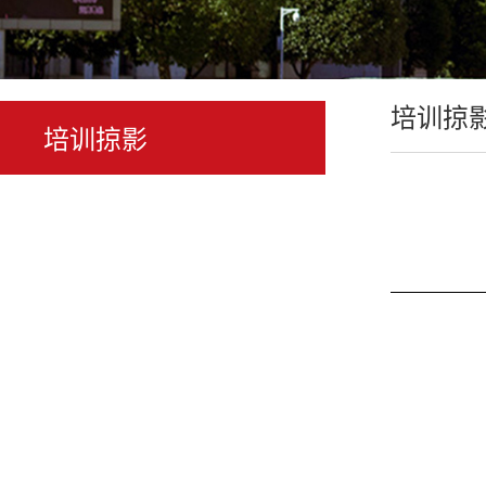
培训掠
培训掠影