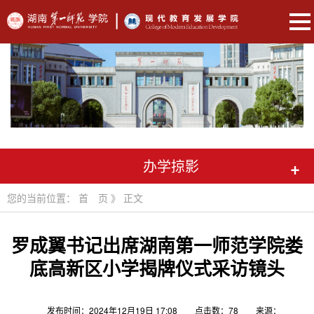
办学掠影
+
您的当前位置：
首 页
》
正文
罗成翼书记出席湖南第一师范学院娄
底高新区小学揭牌仪式采访镜头
发布时间：2024年12月19日 17:08
点击数：
78
来源：